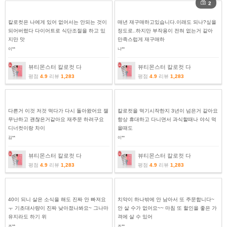
2
칼로컷은 나에게 있어 없어서는 안되는 것이
매년 재구매하고있습니다.이래도 되나?싶을
되어버렸다 다이어트로 식단조절을 하고 있
정도로..하지만 부작용이 전혀 없는거 같아
지만 맛
만족스럽게 재구매하
이**
나**
뷰티몬스터 칼로컷 다
뷰티몬스터 칼로컷 다
평점
4.9
리뷰
1,283
평점
4.9
리뷰
1,283
다른거 이것 저것 먹다가 다시 돌아왔어요 잴
칼로컷을 먹기시작한지 3년이 넘은거 같아요
무난하고 괜찮은거같아요 재주문 하려구요
항상 휴대하고 다니면서 과식할때나 야식 먹
디너컷이랑 차이
을때도
김**
이**
뷰티몬스터 칼로컷 다
뷰티몬스터 칼로컷 다
평점
4.9
리뷰
1,283
평점
4.9
리뷰
1,283
40이 되니 살은 소식을 해도 진짜 안 빠져요
치약이 하나밖에 안 남아서 또 주문합니다~
ㅜ 기초대사량이 진짜 낮아졌나봐요~ 그나마
안 살 수가 없어요~~ 마침 또 할인을 좋은 가
유지라도 하기 위
격에 살 수 있어
조**
조**