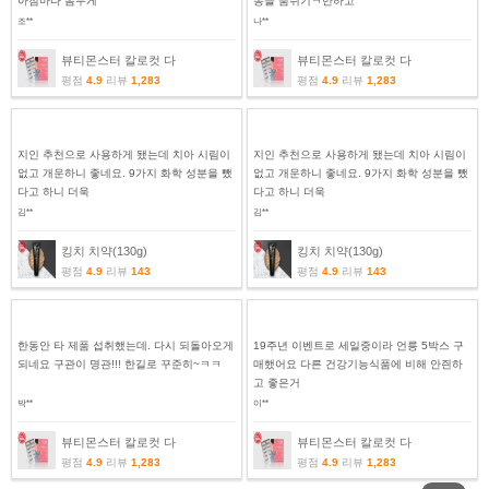
아침마다 몸무게
동을 숨쉬기ㅋ만하고
조**
나**
뷰티몬스터 칼로컷 다
뷰티몬스터 칼로컷 다
평점
4.9
리뷰
1,283
평점
4.9
리뷰
1,283
지인 추천으로 사용하게 됐는데 치아 시림이
지인 추천으로 사용하게 됐는데 치아 시림이
없고 개운하니 좋네요. 9가지 화학 성분을 뺐
없고 개운하니 좋네요. 9가지 화학 성분을 뺐
다고 하니 더욱
다고 하니 더욱
김**
김**
킹치 치약(130g)
킹치 치약(130g)
평점
4.9
리뷰
143
평점
4.9
리뷰
143
한동안 타 제품 섭취했는데. 다시 되돌아오게
19주년 이벤트로 세일중이라 언릉 5박스 구
되네요 구관이 명관!!! 한길로 꾸준히~ㅋㅋ
매했어요 다른 건강기능식품에 비해 안즨하
고 좋은거
박**
이**
뷰티몬스터 칼로컷 다
뷰티몬스터 칼로컷 다
평점
4.9
리뷰
1,283
평점
4.9
리뷰
1,283