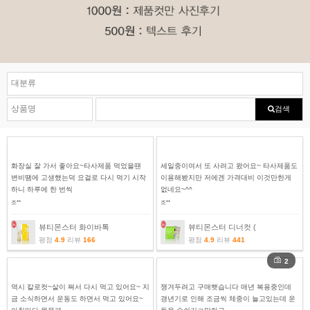
검색
화장실 잘 가서 좋아요~타사제품 먹었을땐
세일중이여서 또 사려고 왔어요~ 타사제품도
변비땜에 고생했는덕 요걸로 다시 먹기 시작
이용해봤지만 저에겐 가격대비 이것만한게
하니 하루에 한 번씩
없네요~^^
조**
조**
뷰티몬스터 화이바톡
뷰티몬스터 디너컷 (
평점
4.9
리뷰
166
평점
4.9
리뷰
441
2
역시 칼로컷~살이 쪄서 다시 먹고 있어요~ 지
쟁겨두려고 구매햇습니다 매년 복용중인데
금 소식하면서 운동도 하면서 먹고 있어요~
갱년기로 인해 조금씩 체중이 늘고있는데 운