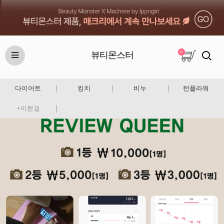
뷰티몬스터
0
다이어트
킹치
비누
턴플라워
+이쁜걸