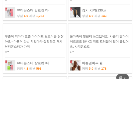
뷰티몬스터 칼로컷 다
킹치 치약(130g)
평점
4.9
리뷰
1,283
평점
4.9
리뷰
143
꾸준히 먹다가 요즘 다이어트 보조식품 많잖
온가족이 몇년째 쓰고있어요. 사춘기 딸아이
아요~ 다른거 한번 먹었다가 실망하고 역시
여드름도 안나고 저도 트러블이 많이 줄었어
뷰티몬스터가 가격
요. 샤워용으로
조**
서**
뷰티몬스터 칼로컷+디
이쁜걸비누 율
평점
4.8
리뷰
593
평점
5.0
리뷰
178
2
벌써 5세트씩 두번째 구매입니다 킹카칫솔없
완전 필수품이 되어 버렸네요~ㅠ없으면 안되
인 이도 안닦으려는 사춘기 딸아이들때문에
는..ㅠㅋㅋ할인행사 하면 더 쟁겨놓는 센스.
라도 절대 엊ㅅ어
ㅋ크게 변화는 없지
김**
나**
킹치 치약(130g)
뷰티몬스터 칼로컷 다
평점
4.9
리뷰
143
평점
4.9
리뷰
1,283
3
3